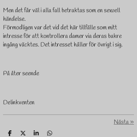
Men det får väl i alla fall betraktas som en sexuell
händelse.
Förmodligen var det vid det här tillfälle som mitt
intresse för att kontrollera damer via deras bakre
ingång väcktes. Det intresset håller för övrigt i sig.
På åter seende
Delinkventen
Nästa
»
D
D
D
D