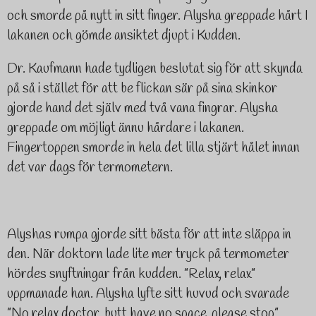
och smorde på nytt in sitt finger. Alysha greppade hårt I
lakanen och gömde ansiktet djupt i Kudden.
Dr. Kaufmann hade tydligen beslutat sig för att skynda
på så i stället för att be flickan sär på sina skinkor
gjorde hand det själv med två vana fingrar. Alysha
greppade om möjligt ännu hårdare i lakanen.
Fingertoppen smorde in hela det lilla stjärt hålet innan
det var dags för termometern.
Alyshas rumpa gjorde sitt bästa för att inte släppa in
den. När doktorn lade lite mer tryck på termometer
hördes snyftningar från kudden. ”Relax, relax”
uppmanade han.
Alysha lyfte sitt huvud och svarade
”No relax doctor, butt have no space, please stop”.