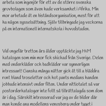
arbeta som ingenjör för ett av de större svenska
gruvbolagen som även hade verksamhet i Afrika. Min
mor arbetade åt en biståndsorganisation, mest för att
ha någon sysselsättning. Själv tillbringade jag veckorna
på en internationell internatskola i huvudstaden.
Vid ungefär tretton års ålder upptäckte jag H&M
katalogen som min mor fick skickad från Sverige. Delen
med underkläder och badkläder var synnerligen
intressant! Ganska många nätter gick åt till a bläddra
runt bland troseletter och hot pants medans handen
jobbade intensivt under filten. Under nittiotalet så var
postorderkataloger inte fullt så tillrättalagda som dom
är i dag. Särskilt intresserad var jag av de bilder där
man kunde ana modellens venusberg under tyget i